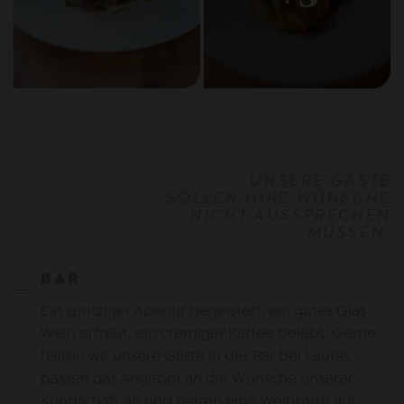
UNSERE GÄSTE
SOLLEN IHRE WÜNSCHE
NICHT AUSSPRECHEN
MÜSSEN.
BAR
Ein spritziger Aperitif begeistert, ein gutes Glas
Wein erfreut, ein cremiger Kaffee belebt. Gerne
halten wir unsere Gäste in der Bar bei Laune,
passen das Angebot an die Wünsche unserer
Kundschaft an und bieten eine Weinkarte auf