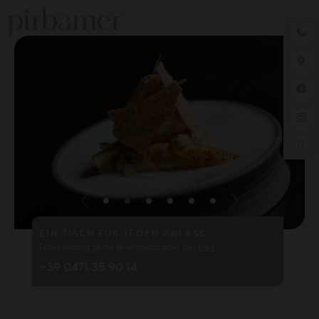
IT
1
2
3
4
5
6
EIN TISCH FÜR JEDEN ANLASS
Reservierung gerne telefonisch oder per
Mail
+39 0471 35 90 14