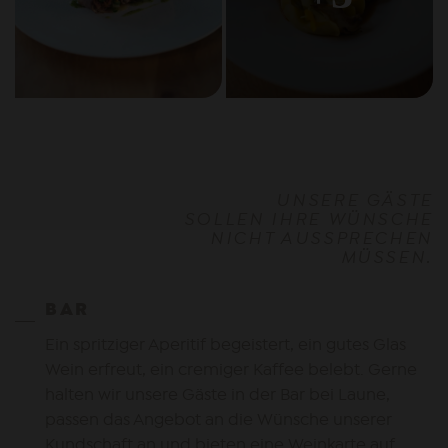
UNSERE GÄSTE
SOLLEN IHRE WÜNSCHE
NICHT AUSSPRECHEN
MÜSSEN.
BAR
Ein spritziger Aperitif begeistert, ein gutes Glas
Wein erfreut, ein cremiger Kaffee belebt. Gerne
halten wir unsere Gäste in der Bar bei Laune,
passen das Angebot an die Wünsche unserer
Kundschaft an und bieten eine Weinkarte auf