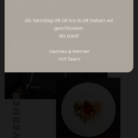
welche Cookies setzen. Sie ermöglichen uns Ergebnisse zu
messen, besser zu verstehen woher unsere Besucher
kommen und um unsere Website weiter zu entwickeln.
Ihre Zustimmung (die Sie in den Datenschutz-
Ab Samstag 08.08 bis 16.08 haben wir
Einstellungen jederzeit anpassen können) würde uns sehr
geschlossen.
weiterhelfen.
Bis bald!
Akzeptieren & weiterlesen
Hannes & Werner
Ich möchte auswählen
mit Team
WERNER