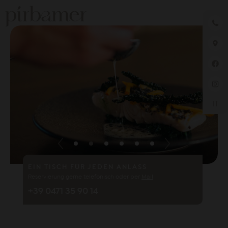
IT
1
2
3
4
5
6
EIN TISCH FÜR JEDEN ANLASS
Reservierung gerne telefonisch oder per
Mail
+39 0471 35 90 14